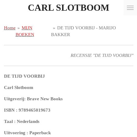
CARL SLOTBOOM
Ga
direct
naar
de
Home
»
MIJN
»
DE TIJD VOORBIJ - MARIJO
hoofdinhoud
BOEKEN
BAKKER
RECENSIE "DE TIJD VOORBIJ"
DE TIJD VOORBIJ
Carl Slotboom
Uitgeverij: Brave New Books
ISBN : 9789465019673
Taal : Nederlands
Uitvoering : Paperback