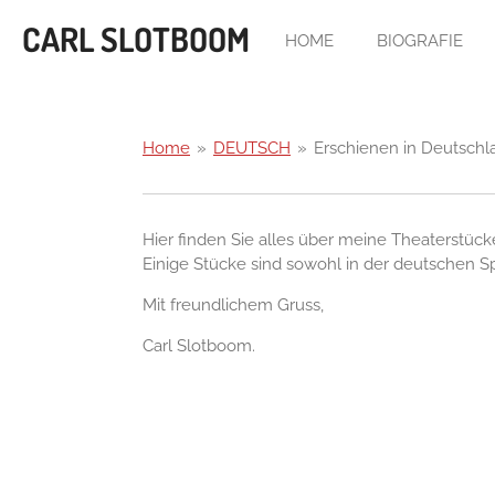
Ga
CARL SLOTBOOM
HOME
BIOGRAFIE
direct
naar
de
hoofdinhoud
Home
»
DEUTSCH
»
Erschienen in Deutschl
Hier finden Sie alles über meine Theaterstück
Einige Stücke sind sowohl in der deutschen S
Mit freundlichem Gruss,
Carl Slotboom.