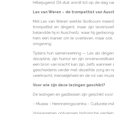
Hitlerjugend. Dit stuk wordt tot op de dag 
Lex van Weren – de trompettist van Ausc
Met Lex van Weren werkte Slotboom meerder
trompettist en dirigent, maar zijn levensv
belandde hij in Auschwitz, waar hij gedwon
hem een manier om te overleven, maar ook ee
omgeving.
Tijdens hun samenwerking — Lex als dirigent
discipline, zijn humor en zijn onverwoestbare
een bron van kracht kan zijn, zelfs wannee
geschiedenis verder met dezelfde zorg en r
veerkracht, menselijkheid en de rol van muzi
Voor wie zijn deze lezingen geschikt?
De lezingen en gastlessen zijn geschikt voor:
– Musea – Herinneringscentra – Culturele in
Volwassenen ontvangen historische verdieping