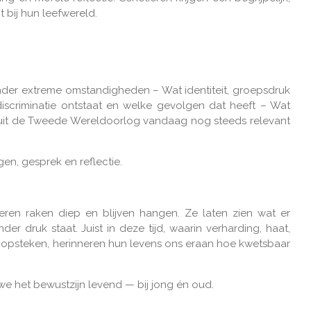
t bij hun leefwereld.
der extreme omstandigheden – Wat identiteit, groepsdruk
criminatie ontstaat en welke gevolgen dat heeft – Wat
it de Tweede Wereldoorlog vandaag nog steeds relevant
gen, gesprek en reflectie.
ren raken diep en blijven hangen. Ze laten zien wat er
r druk staat. Juist in deze tijd, waarin verharding, haat,
p opsteken, herinneren hun levens ons eraan hoe kwetsbaar
e het bewustzijn levend — bij jong én oud.