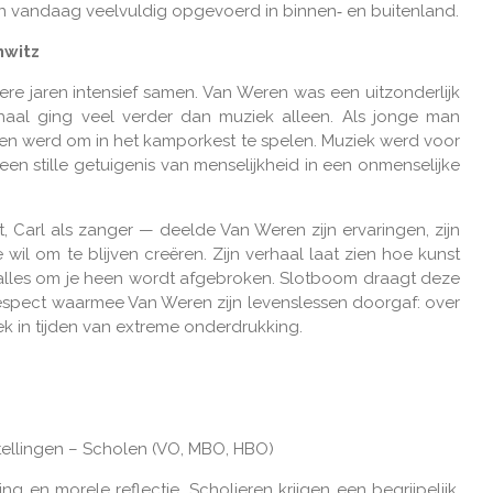
van vandaag veelvuldig opgevoerd in binnen‑ en buitenland.
hwitz
e jaren intensief samen. Van Weren was een uitzonderlijk
erhaal ging veel verder dan muziek alleen. Als jonge man
gen werd om in het kamporkest te spelen. Muziek werd voor
n stille getuigenis van menselijkheid in een onmenselijke
, Carl als zanger — deelde Van Weren zijn ervaringen, zijn
 wil om te blijven creëren. Zijn verhaal laat zien hoe kunst
r alles om je heen wordt afgebroken. Slotboom draagt deze
espect waarmee Van Weren zijn levenslessen doorgaf: over
ek in tijden van extreme onderdrukking.
stellingen – Scholen (VO, MBO, HBO)
 en morele reflectie. Scholieren krijgen een begrijpelijk,