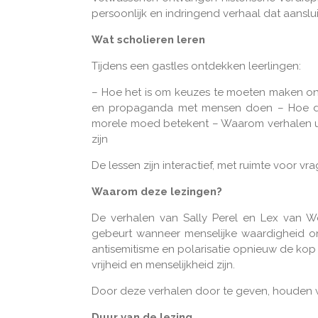
persoonlijk en indringend verhaal dat aanslui
Wat scholieren leren
Tijdens een gastles ontdekken leerlingen:
– Hoe het is om keuzes te moeten maken on
en propaganda met mensen doen – Hoe dis
morele moed betekent – Waarom verhalen u
zijn
De lessen zijn interactief, met ruimte voor vra
Waarom deze lezingen?
De verhalen van Sally Perel en Lex van We
gebeurt wanneer menselijke waardigheid onde
antisemitisme en polarisatie opnieuw de ko
vrijheid en menselijkheid zijn.
Door deze verhalen door te geven, houden w
Duur van de lezing