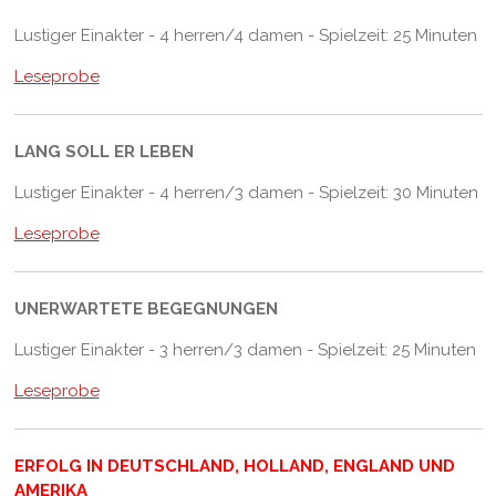
Lustiger Einakter - 4 herren/4 damen - Spielzeit: 25 Minuten
Leseprobe
LANG SOLL ER LEBEN
Lustiger Einakter - 4 herren/3 damen - Spielzeit: 30 Minuten
Leseprobe
UNERWARTETE BEGEGNUNGEN
Lustiger Einakter - 3 herren/3 damen - Spielzeit: 25 Minuten
Leseprobe
ERFOLG IN DEUTSCHLAND, HOLLAND, ENGLAND UND
AMERIKA