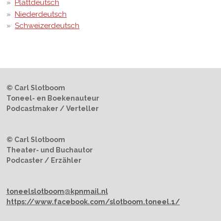
Plattdeutsch
Niederdeutsch
Schweizerdeutsch
© Carl Slotboom
Toneel- en Boekenauteur
Podcastmaker / Verteller
© Carl Slotboom
Theater- und Buchautor
Podcaster / Erzähler
toneelslotboom@kpnmail.nl
https://www.facebook.com/slotboom.toneel.1/