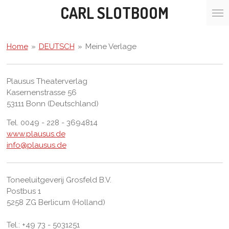
CARL SLOTBOOM
Ga
direct
naar
de
Home
»
DEUTSCH
»
Meine Verlage
hoofdinhoud
Plausus Theaterverlag
Kasernenstrasse 56
53111 Bonn (Deutschland)
Tel. 0049 - 228 - 3694814
www.plausus.de
info@plausus.de
Toneeluitgeverij Grosfeld B.V.
Postbus 1
5258 ZG Berlicum (Holland)
Tel.: +49 73 - 5031251