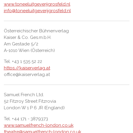
www.toneeluitgeverijgrosfeld.nl
info@toneeluitgeverijgrosfeld.nl
Österreichischer Bühnenverlag
Kaiser & Co. Ges.m.b.H.
Am Gestade 5/2
A-1010 Wien (Österreich)
Tel. +43 1 535 52 22
https://kaiserverlag.at
office@kaiserverlag.at
Samuel French Ltd.
52 Fitzroy Street Fitzrovia
London W 1 P 6 JR (England)
Tel. +44 171 - 3879373
www.samuelfrench-london.co.uk
theatre@samuelfrench-london.co.uk