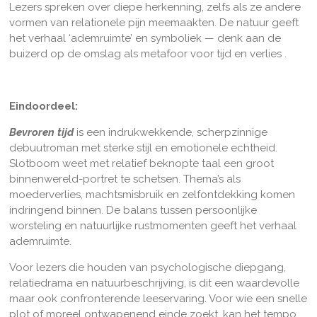
Lezers spreken over diepe herkenning, zelfs als ze andere
vormen van relationele pijn meemaakten. De natuur geeft
het verhaal ‘ademruimte’ en symboliek — denk aan de
buizerd op de omslag als metafoor voor tijd en verlies .
Eindoordeel:
Bevroren tijd
is een indrukwekkende, scherpzinnige
debuutroman met sterke stijl en emotionele echtheid.
Slotboom weet met relatief beknopte taal een groot
binnenwereld-portret te schetsen. Thema’s als
moederverlies, machtsmisbruik en zelfontdekking komen
indringend binnen. De balans tussen persoonlijke
worsteling en natuurlijke rustmomenten geeft het verhaal
ademruimte.
Voor lezers die houden van psychologische diepgang,
relatiedrama en natuurbeschrijving, is dit een waardevolle
maar ook confronterende leeservaring. Voor wie een snelle
plot of moreel ontwapenend einde zoekt, kan het tempo