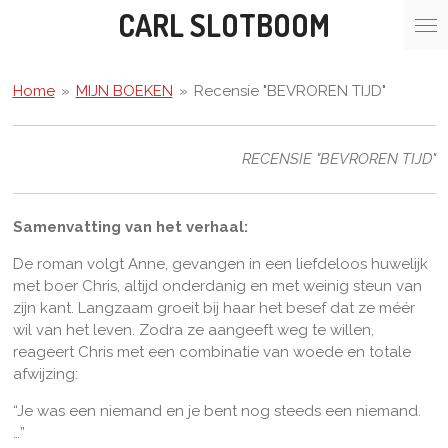
CARL SLOTBOOM
Ga
direct
naar
de
Home
»
MIJN BOEKEN
»
Recensie "BEVROREN TIJD"
hoofdinhoud
RECENSIE "BEVROREN TIJD"
Samenvatting van het verhaal:
De roman volgt Anne, gevangen in een liefdeloos huwelijk
met boer Chris, altijd onderdanig en met weinig steun van
zijn kant. Langzaam groeit bij haar het besef dat ze méér
wil van het leven. Zodra ze aangeeft weg te willen,
reageert Chris met een combinatie van woede en totale
afwijzing:
“Je was een niemand en je bent nog steeds een niemand.
…”